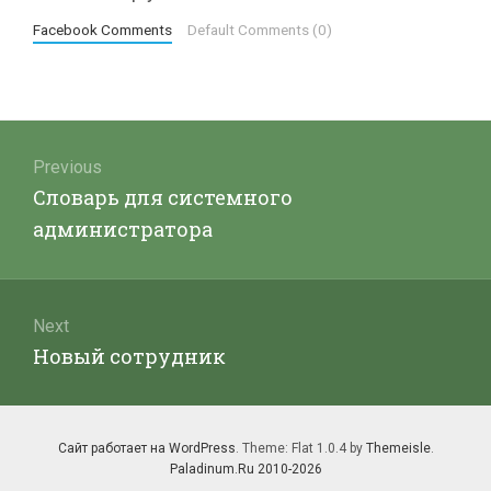
Facebook Comments
Default Comments (0)
Навигация
по
Previous
Previous
Словарь для системного
записям
post:
администратора
Next
Next
Новый сотрудник
post:
Сайт работает на WordPress
. Theme: Flat 1.0.4 by
Themeisle
.
Paladinum.Ru 2010-2026